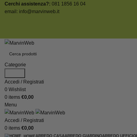
Cerchi assistenza?:
081 1856 16 04
email:
info@marvinweb.it
Categorie
Search
Accedi / Registrati
0
Wishlist
0
items
€
0,00
Menu
Accedi / Registrati
0
items
€
0,00
ARREDO CASA
ARREDO GIARDINO
ARREDO UFFICIO
HOME