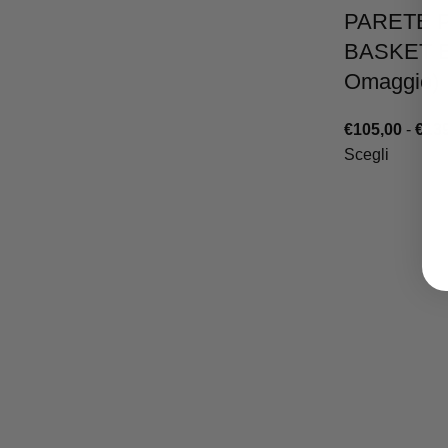
PARETE 
BASKET B
Omaggio)
€
105,00
-
€
139
Scegli