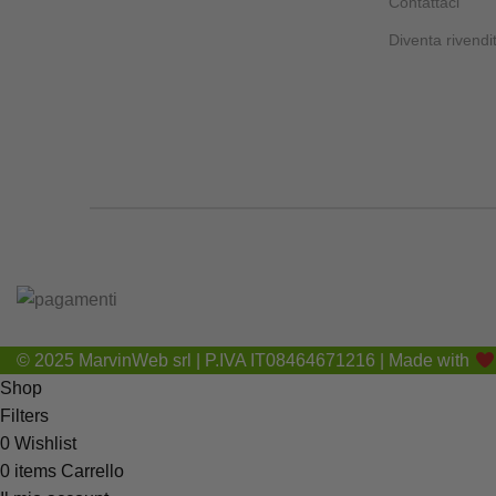
Contattaci
Diventa rivendi
© 2025 MarvinWeb srl | P.IVA IT08464671216 | Made with
Shop
Filters
0
Wishlist
0
items
Carrello