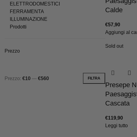
Paesaggis
ELETTRODOMESTICI
Calde
FERRAMENTA
ILLUMINAZIONE
€
57,90
Prodotti
Aggiungi al car
Sold out
Prezzo
Prezzo:
€10
—
€560
FILTRA
Prezzo
Prezzo
Presepe N
Min
Max
Paesaggist
Cascata
€
119,90
Leggi tutto