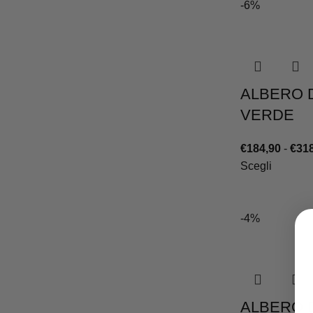
-6%
ALBERO D
VERDE
€
184,90
-
€
318
Scegli
-4%
ALBERO D