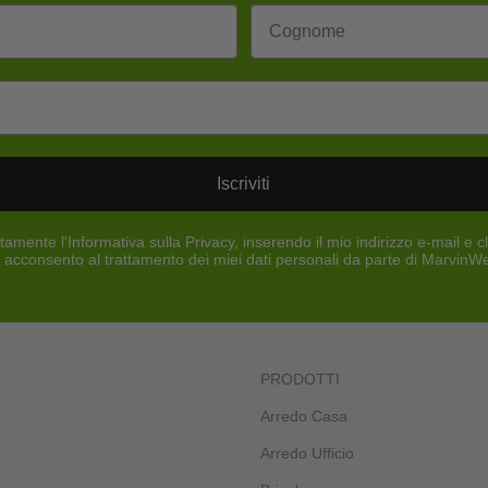
Iscriviti
tamente l'Informativa sulla Privacy, inserendo il mio indirizzo e-mail e c
i", acconsento al trattamento dei miei dati personali da parte di MarvinWe
PRODOTTI
Arredo Casa
Arredo Ufficio