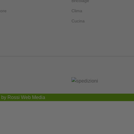
Bricolage
tore
Clima
Cucina
by
Rossi Web Media