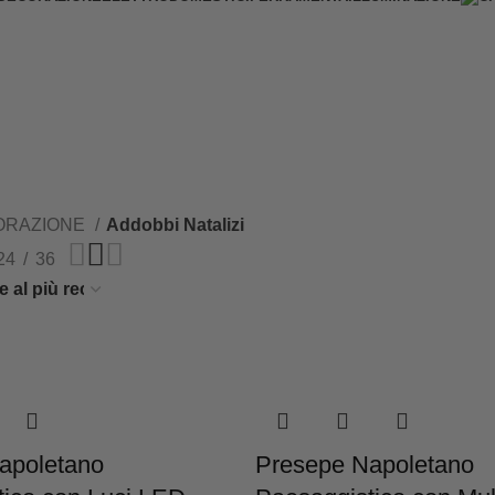
ORAZIONE
Addobbi Natalizi
24
36
apoletano
Presepe Napoletano