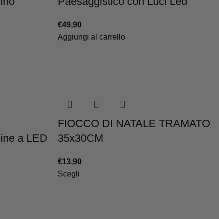
ino
Paesaggistico con Luci Led
€
49,90
Aggiungi al carrello
FIOCCO DI NATALE TRAMATO
cine a LED
35x30CM
€
13,90
Scegli