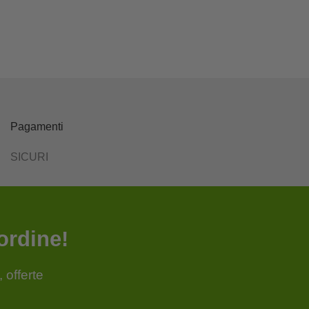
Pagamenti
SICURI
ordine!
 offerte