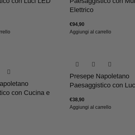
tico con Luci LED
Paesaggistico con Mul
Elettrico
€
94,90
rello
Aggiungi al carrello
Presepe Napoletano
apoletano
Paesaggistico con Lu
ico con Cucina e
€
38,90
Aggiungi al carrello