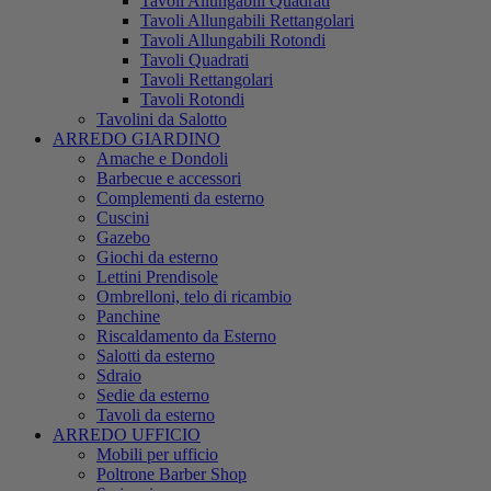
Tavoli Allungabili Quadrati
Tavoli Allungabili Rettangolari
Tavoli Allungabili Rotondi
Tavoli Quadrati
Tavoli Rettangolari
Tavoli Rotondi
Tavolini da Salotto
ARREDO GIARDINO
Amache e Dondoli
Barbecue e accessori
Complementi da esterno
Cuscini
Gazebo
Giochi da esterno
Lettini Prendisole
Ombrelloni, telo di ricambio
Panchine
Riscaldamento da Esterno
Salotti da esterno
Sdraio
Sedie da esterno
Tavoli da esterno
ARREDO UFFICIO
Mobili per ufficio
Poltrone Barber Shop