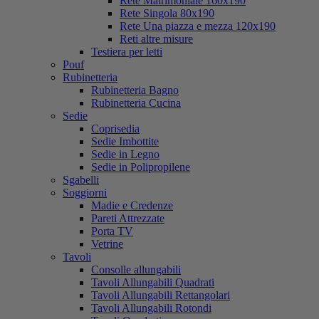
Rete Matrimoniale 160x190
Rete Singola 80x190
Rete Una piazza e mezza 120x190
Reti altre misure
Testiera per letti
Pouf
Rubinetteria
Rubinetteria Bagno
Rubinetteria Cucina
Sedie
Coprisedia
Sedie Imbottite
Sedie in Legno
Sedie in Polipropilene
Sgabelli
Soggiorni
Madie e Credenze
Pareti Attrezzate
Porta TV
Vetrine
Tavoli
Consolle allungabili
Tavoli Allungabili Quadrati
Tavoli Allungabili Rettangolari
Tavoli Allungabili Rotondi