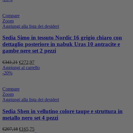
era:
è:
€301,79.
€241,43.
Compare
Zoom
Aggiungi alla lista dei desideri
Sedia Simo in tessuto Nordic 16 grigio chiaro con
dettaglio posteriore in nabuk Uras 10 antracite e
gambe nere set 2 pezzi
Il
Il
€
341,21
€
272,97
prezzo
prezzo
Aggiungi al carrello
originale
attuale
-20%
era:
è:
€341,21.
€272,97.
Compare
Zoom
Aggiungi alla lista dei desideri
Sedia Shen in vellutino colore taupe e struttura in
metallo nero set 4 pezzi
Il
Il
€
207,18
€
165,75