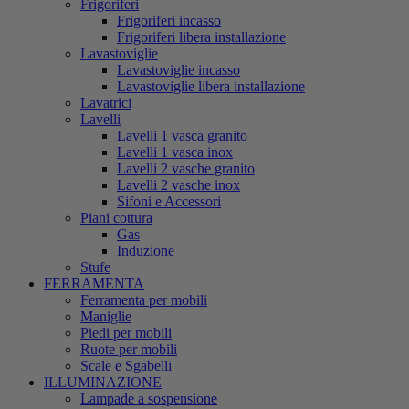
Frigoriferi
Frigoriferi incasso
Frigoriferi libera installazione
Lavastoviglie
Lavastoviglie incasso
Lavastoviglie libera installazione
Lavatrici
Lavelli
Lavelli 1 vasca granito
Lavelli 1 vasca inox
Lavelli 2 vasche granito
Lavelli 2 vasche inox
Sifoni e Accessori
Piani cottura
Gas
Induzione
Stufe
FERRAMENTA
Ferramenta per mobili
Maniglie
Piedi per mobili
Ruote per mobili
Scale e Sgabelli
ILLUMINAZIONE
Lampade a sospensione