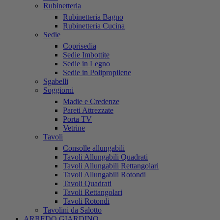
Rubinetteria
Rubinetteria Bagno
Rubinetteria Cucina
Sedie
Coprisedia
Sedie Imbottite
Sedie in Legno
Sedie in Polipropilene
Sgabelli
Soggiorni
Madie e Credenze
Pareti Attrezzate
Porta TV
Vetrine
Tavoli
Consolle allungabili
Tavoli Allungabili Quadrati
Tavoli Allungabili Rettangolari
Tavoli Allungabili Rotondi
Tavoli Quadrati
Tavoli Rettangolari
Tavoli Rotondi
Tavolini da Salotto
ARREDO GIARDINO