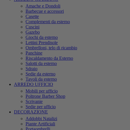
Amache e Dondoli
Barbecue e accessori
Casette
Complementi da esterno
Cuscini
Gazebo
Giochi da esterno
Lettini Prendisole
Ombrelloni, telo di ricambio
Panchine
Riscaldamento da Esterno
Salotti da esterno
Sdraio
Sedie da esterno
Tavoli da esterno
ARREDO UFFICIO
Mobili per ufficio
Poltrone Barber Shop
Scrivanie
Sedie per ufficio
DECORAZIONE
Addobbi Natalizi
Piante Artificiali
Portaombrelli