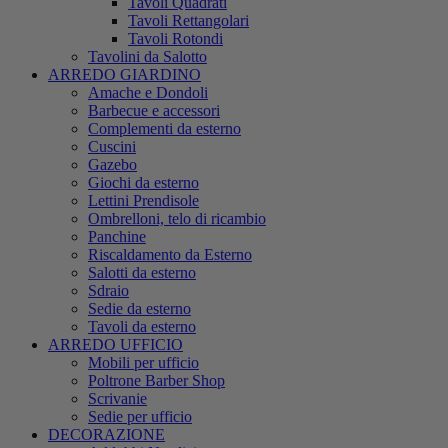
Tavoli Quadrati
Tavoli Rettangolari
Tavoli Rotondi
Tavolini da Salotto
ARREDO GIARDINO
Amache e Dondoli
Barbecue e accessori
Complementi da esterno
Cuscini
Gazebo
Giochi da esterno
Lettini Prendisole
Ombrelloni, telo di ricambio
Panchine
Riscaldamento da Esterno
Salotti da esterno
Sdraio
Sedie da esterno
Tavoli da esterno
ARREDO UFFICIO
Mobili per ufficio
Poltrone Barber Shop
Scrivanie
Sedie per ufficio
DECORAZIONE