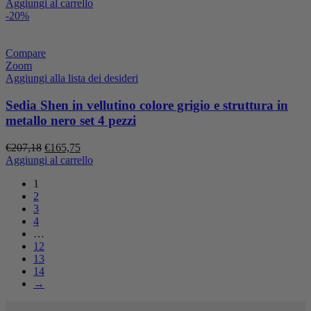
prezzo
prezzo
Aggiungi al carrello
originale
attuale
-20%
era:
è:
€207,18.
€165,75.
Compare
Zoom
Aggiungi alla lista dei desideri
Sedia Shen in vellutino colore grigio e struttura in
metallo nero set 4 pezzi
Il
Il
€
207,18
€
165,75
prezzo
prezzo
Aggiungi al carrello
originale
attuale
1
era:
è:
2
€207,18.
€165,75.
3
4
…
12
13
14
→