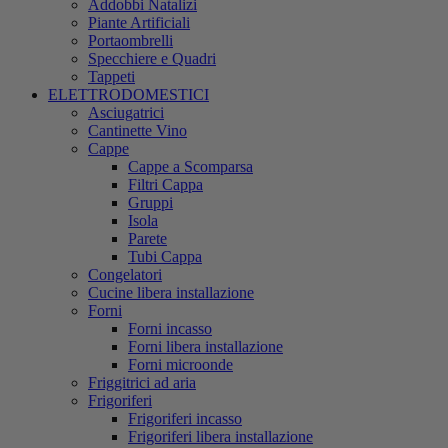
Addobbi Natalizi
Piante Artificiali
Portaombrelli
Specchiere e Quadri
Tappeti
ELETTRODOMESTICI
Asciugatrici
Cantinette Vino
Cappe
Cappe a Scomparsa
Filtri Cappa
Gruppi
Isola
Parete
Tubi Cappa
Congelatori
Cucine libera installazione
Forni
Forni incasso
Forni libera installazione
Forni microonde
Friggitrici ad aria
Frigoriferi
Frigoriferi incasso
Frigoriferi libera installazione