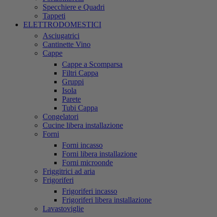
Specchiere e Quadri
Tappeti
ELETTRODOMESTICI
Asciugatrici
Cantinette Vino
Cappe
Cappe a Scomparsa
Filtri Cappa
Gruppi
Isola
Parete
Tubi Cappa
Congelatori
Cucine libera installazione
Forni
Forni incasso
Forni libera installazione
Forni microonde
Friggitrici ad aria
Frigoriferi
Frigoriferi incasso
Frigoriferi libera installazione
Lavastoviglie