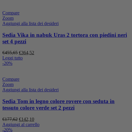
era:
è:
€466,34.
€373,07.
Compare
Zoom
Aggiungi alla lista dei desideri
Sedia Vika in nabuk Uras 2 tortora con piedini neri
set 4 pezzi
Il
Il
€
455,65
€
364,52
prezzo
prezzo
Leggi tutto
originale
attuale
-20%
era:
è:
€455,65.
€364,52.
Compare
Zoom
Aggiungi alla lista dei desideri
Sedia Tom in legno colore rovere con seduta in
tessuto colore verde set 2 pezzi
Il
Il
€
177,62
€
142,10
prezzo
prezzo
Aggiungi al carrello
originale
attuale
-20%