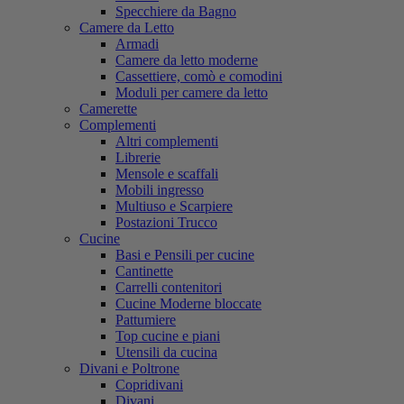
Specchiere da Bagno
Camere da Letto
Armadi
Camere da letto moderne
Cassettiere, comò e comodini
Moduli per camere da letto
Camerette
Complementi
Altri complementi
Librerie
Mensole e scaffali
Mobili ingresso
Multiuso e Scarpiere
Postazioni Trucco
Cucine
Basi e Pensili per cucine
Cantinette
Carrelli contenitori
Cucine Moderne bloccate
Pattumiere
Top cucine e piani
Utensili da cucina
Divani e Poltrone
Copridivani
Divani