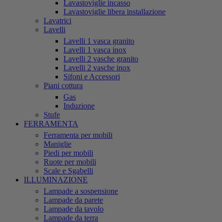
Lavastoviglie incasso
Lavastoviglie libera installazione
Lavatrici
Lavelli
Lavelli 1 vasca granito
Lavelli 1 vasca inox
Lavelli 2 vasche granito
Lavelli 2 vasche inox
Sifoni e Accessori
Piani cottura
Gas
Induzione
Stufe
FERRAMENTA
Ferramenta per mobili
Maniglie
Piedi per mobili
Ruote per mobili
Scale e Sgabelli
ILLUMINAZIONE
Lampade a sospensione
Lampade da parete
Lampade da tavolo
Lampade da terra