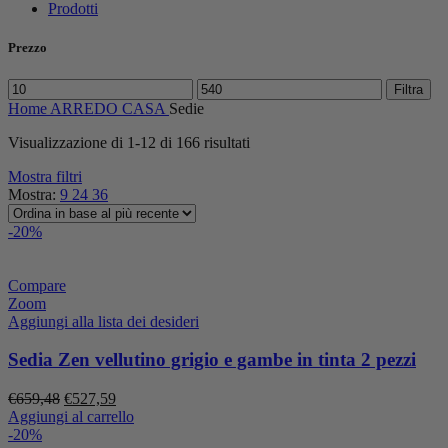
Prodotti
Prezzo
Prezzo
Prezzo
Filtra
Min
Max
Home
ARREDO CASA
Sedie
Ordina
Visualizzazione di 1-12 di 166 risultati
in
Mostra filtri
base
Mostra:
9
24
36
al
più
-20%
recente
Compare
Zoom
Aggiungi alla lista dei desideri
Sedia Zen vellutino grigio e gambe in tinta 2 pezzi
Il
Il
€
659,48
€
527,59
prezzo
prezzo
Aggiungi al carrello
originale
attuale
-20%