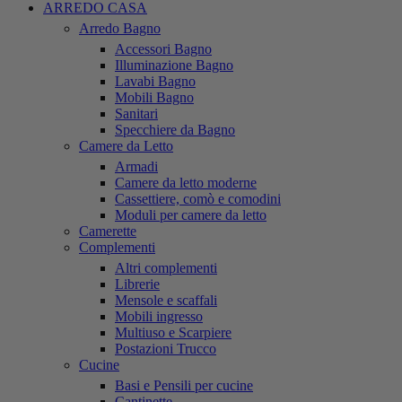
ARREDO CASA
Arredo Bagno
Accessori Bagno
Illuminazione Bagno
Lavabi Bagno
Mobili Bagno
Sanitari
Specchiere da Bagno
Camere da Letto
Armadi
Camere da letto moderne
Cassettiere, comò e comodini
Moduli per camere da letto
Camerette
Complementi
Altri complementi
Librerie
Mensole e scaffali
Mobili ingresso
Multiuso e Scarpiere
Postazioni Trucco
Cucine
Basi e Pensili per cucine
Cantinette