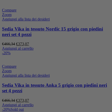
era:
è:
€659,48.
€527,59.
Compare
Zoom
Aggiungi alla lista dei desideri
Sedia Vika in tessuto Nordic 15 grigio con piedini
neri set 4 pezzi
Il
Il
€
466,34
€
373,07
prezzo
prezzo
Aggiungi al carrello
originale
attuale
-20%
era:
è:
€466,34.
€373,07.
Compare
Zoom
Aggiungi alla lista dei desideri
Sedia Vika in tessuto Anka 5 grigio con piedini neri
set 4 pezzi
Il
Il
€
466,34
€
373,07
prezzo
prezzo
Aggiungi al carrello
originale
attuale
-20%
Sold out