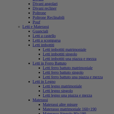
Divani angolari
Divani recliner
Poltrone
Poltrone Reclinabili
Pouf
Letti e Materassi
Guanciali
Letti a castello
Letti a scomparsa
Letti imbottiti
Letti imbottiti matrimoniale
Letti imbottiti singolo
Letti imbottiti una piazza e mezza
Letti in Ferro Battuto
Letti ferro battuto matrimoniale
Letti ferro battuto singolo
Letti ferro battuto una piazza e mezza
Letti in Legno
Letti legno matrimoniale
Letti legno singolo
Letti legno una piazza e mezza
Materassi
Materassi altre misure
Materasso matrimoniale 160×190
Materasso Singolo 80×190