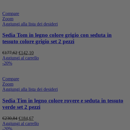
era:
è:
€177,62.
€142,10.
Compare
Zoom
Aggiungi alla lista dei desideri
Sedia Tom in legno colore grigio con seduta in
tessuto colore grigio set 2 pezzi
Il
Il
€
177,62
€
142,10
prezzo
prezzo
Aggiungi al carrello
originale
attuale
-20%
era:
è:
€177,62.
€142,10.
Compare
Zoom
Aggiungi alla lista dei desideri
Sedia Tim in legno colore rovere e seduta in tessuto
verde set 2 pezzi
Il
Il
€
230,84
€
184,67
prezzo
prezzo
Aggiungi al carrello
originale
attuale
-20%