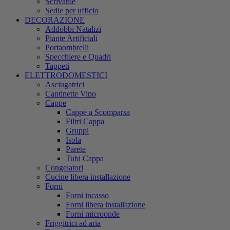
Scrivanie
Sedie per ufficio
DECORAZIONE
Addobbi Natalizi
Piante Artificiali
Portaombrelli
Specchiere e Quadri
Tappeti
ELETTRODOMESTICI
Asciugatrici
Cantinette Vino
Cappe
Cappe a Scomparsa
Filtri Cappa
Gruppi
Isola
Parete
Tubi Cappa
Congelatori
Cucine libera installazione
Forni
Forni incasso
Forni libera installazione
Forni microonde
Friggitrici ad aria