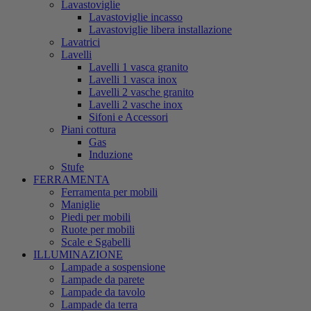
Lavastoviglie
Lavastoviglie incasso
Lavastoviglie libera installazione
Lavatrici
Lavelli
Lavelli 1 vasca granito
Lavelli 1 vasca inox
Lavelli 2 vasche granito
Lavelli 2 vasche inox
Sifoni e Accessori
Piani cottura
Gas
Induzione
Stufe
FERRAMENTA
Ferramenta per mobili
Maniglie
Piedi per mobili
Ruote per mobili
Scale e Sgabelli
ILLUMINAZIONE
Lampade a sospensione
Lampade da parete
Lampade da tavolo
Lampade da terra