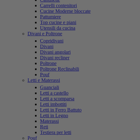
Carrelli contenitori
Cucine Moderne bloccate
Pattumiere
Top cucine e piani
Utensili da cucina
Divani e Poltrone
Copridivani
Divani
Divani angolari
Divani recliner
Poltrone
Poltrone Reclinabili
Pouf
Letti e Materassi
Guanciali
Letti a castello
Letti a scomparsa
Letti imbottiti
Letti in Ferro Battuto
Letti in Legno
Materassi
Reti
Testiera per letti
Pouf