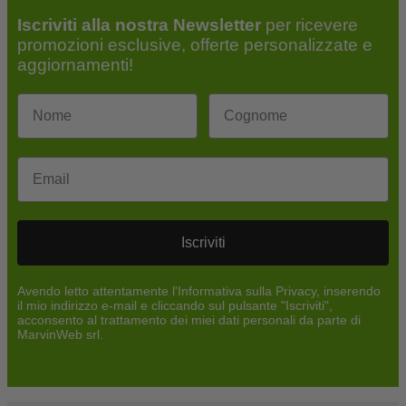
Iscriviti alla nostra Newsletter
per ricevere
promozioni esclusive, offerte personalizzate e
aggiornamenti!
Email
Iscriviti
Avendo letto attentamente l'Informativa sulla Privacy, inserendo
il mio indirizzo e-mail e cliccando sul pulsante "Iscriviti",
acconsento al trattamento dei miei dati personali da parte di
MarvinWeb srl.