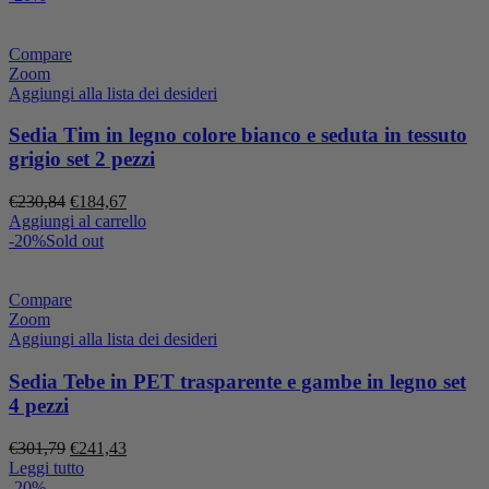
era:
è:
€230,84.
€184,67.
Compare
Zoom
Aggiungi alla lista dei desideri
Sedia Tim in legno colore bianco e seduta in tessuto
grigio set 2 pezzi
Il
Il
€
230,84
€
184,67
prezzo
prezzo
Aggiungi al carrello
originale
attuale
-20%
Sold out
era:
è:
€230,84.
€184,67.
Compare
Zoom
Aggiungi alla lista dei desideri
Sedia Tebe in PET trasparente e gambe in legno set
4 pezzi
Il
Il
€
301,79
€
241,43
prezzo
prezzo
Leggi tutto
originale
attuale
-20%