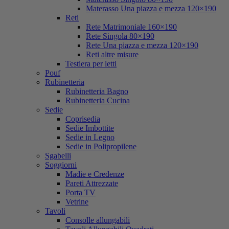
Materasso Una piazza e mezza 120×190
Reti
Rete Matrimoniale 160×190
Rete Singola 80×190
Rete Una piazza e mezza 120×190
Reti altre misure
Testiera per letti
Pouf
Rubinetteria
Rubinetteria Bagno
Rubinetteria Cucina
Sedie
Coprisedia
Sedie Imbottite
Sedie in Legno
Sedie in Polipropilene
Sgabelli
Soggiorni
Madie e Credenze
Pareti Attrezzate
Porta TV
Vetrine
Tavoli
Consolle allungabili