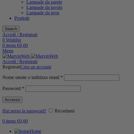
Lampade da parete
Lampade da tavolo
Lampade da terra
Prodotti
Search
Accedi / Registrati
0
Wishlist
0
items
€
0,00
Menu
Accedi / Registrati
Registrati
Crea un account
Nome utente o indirizzo email
*
Password
*
Accesso
Hai perso la password?
Ricordami
0
items
€
0,00
Home