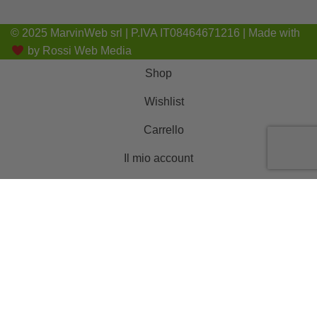
© 2025 MarvinWeb srl | P.IVA IT08464671216 | Made with
by
Rossi Web Media
Shop
Wishlist
Carrello
Il mio account