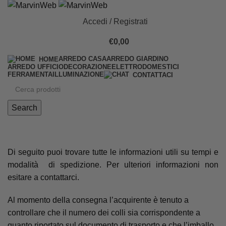
Accedi / Registrati
€
0,00
ARREDO CASA
ARREDO GIARDINO
HOME
ARREDO UFFICIO
DECORAZIONE
ELETTRODOMESTICI
FERRAMENTA
ILLUMINAZIONE
CONTATTACI
Search
Spedizioni
Di seguito puoi trovare tutte le informazioni utili su tempi e
modalità di spedizione. Per ulteriori informazioni non
esitare a
contattarci
.
Al momento della consegna l’acquirente è tenuto a
controllare che il numero dei colli sia corrispondente a
quanto riportato sul documento di trasporto e che l’imballo