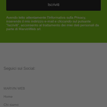
Iscriviti
Avendo letto attentamente l'Informativa sulla Privacy,
inserendo il mio indirizzo e-mail e cliccando sul pulsante
"Iscriviti", acconsento al trattamento dei miei dati personali da
parte di MarvinWeb srl.
Seguici sui Social:
MARVIN WEB
Home
Chi siamo