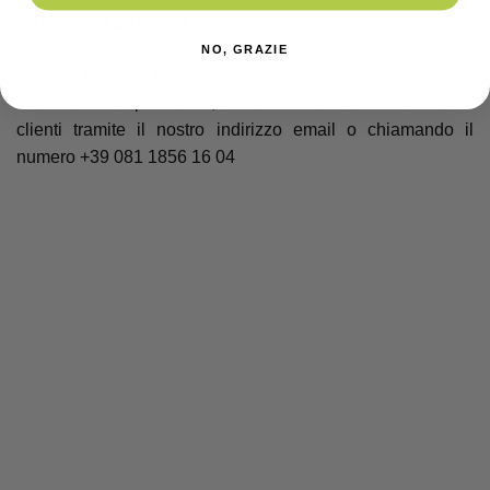
PACCO SMARRITO?
NO, GRAZIE
Se non ricevi la merce entro una settimana dall’email di
conferma di spedizione, comunicalo al nostro servizio
clienti tramite il nostro indirizzo email o chiamando il
numero +39 081 1856 16 04