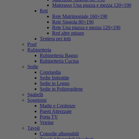
Materasso Una piazza e mezza 120×190
Reti
Rete Matrimoniale 160×190
Rete Singola 80×190
Rete Una piazza e mezza 120×190
Reti altre misure
Testiera per letti
Pouf
Rubinetteria
Rubinetteria Bagno
Rubinetteria Cucina
Sedie
Coprisedia
Sedie Imbottite
Sedie in Legno
Sedie in Polipropilene
Sgabelli
Soggiorni
Madie e Credenze
Pareti Attrezzate
Porta TV
Vetrine
Tavoli
Consolle allungabili