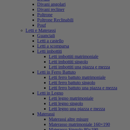
Divani angolari
Divani recliner
Poltrone
Poltrone Reclinabili
Pouf
Letti e Materassi
Guanciali
Letti a castello
Letti a scomparsa
Letti imbottiti
Letti imbottiti matrimoniale
Letti imbottiti singolo
Letti imbottiti una piazza e mezza
Letti in Ferro Battuto
Letti ferro battuto matrimoniale
Letti ferro battuto singolo
Letti ferro battuto una piazza e mezza
Letti in Legno
Letti legno matrimoniale
Letti legno singolo
Letti legno una piazza e mezza
Materassi
Materassi altre misure
Materasso matrimoniale 160×190
Materasso Singolo 80×190