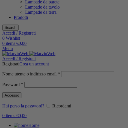
Lampade da parete
Lampade da tavolo
Lampade da terra
Prodotti
Search
Accedi / Registrati
0
Wishlist
0
items
€
0,00
Menu
Accedi / Registrati
Registrati
Crea un account
Nome utente o indirizzo email
*
Password
*
Accesso
Hai perso la password?
Ricordami
0
items
€
0,00
Home