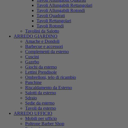
Tavoli Allungabili Quadrati
Tavoli Allungabili Rettangolari
Tavoli Allungabili Rotondi
Tavoli Quadrati
Tavoli Rettangolari
Tavoli Rotondi
Tavolini da Salotto
ARREDO GIARDINO
Amache e Dondoli
Barbecue e accessori
Complementi da esterno
Cuscini
Gazebo
Giochi da esterno
Lettini Prendisole
Ombrelloni, telo di ricambio
Panchine
Riscaldamento da Esterno
Salotti da esterno
Sdraio
Sedie da esterno
Tavoli da esterno
ARREDO UFFICIO
Mobili per ufficio
Poltrone Barber Shop