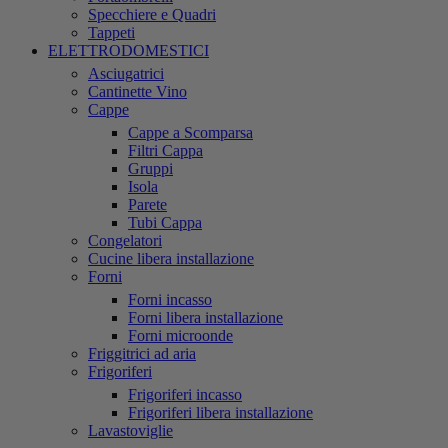
Specchiere e Quadri
Tappeti
ELETTRODOMESTICI
Asciugatrici
Cantinette Vino
Cappe
Cappe a Scomparsa
Filtri Cappa
Gruppi
Isola
Parete
Tubi Cappa
Congelatori
Cucine libera installazione
Forni
Forni incasso
Forni libera installazione
Forni microonde
Friggitrici ad aria
Frigoriferi
Frigoriferi incasso
Frigoriferi libera installazione
Lavastoviglie