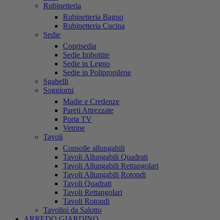
Rubinetteria
Rubinetteria Bagno
Rubinetteria Cucina
Sedie
Coprisedia
Sedie Imbottite
Sedie in Legno
Sedie in Polipropilene
Sgabelli
Soggiorni
Madie e Credenze
Pareti Attrezzate
Porta TV
Vetrine
Tavoli
Consolle allungabili
Tavoli Allungabili Quadrati
Tavoli Allungabili Rettangolari
Tavoli Allungabili Rotondi
Tavoli Quadrati
Tavoli Rettangolari
Tavoli Rotondi
Tavolini da Salotto
ARREDO GIARDINO