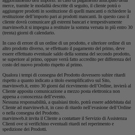
aggiornamento dell’importo. In caso di pagamento anticipato della
merce, tramite le modalità descritte di seguito, il cliente potrà o
aggiungere prodotti in sostituzione di quelli mancanti o richiedere la
restituzione dell’importo pari ai prodotti mancanti. In questo caso il
cliente dovrà comunicare gli estremi bancari e tempestivamente
marvinweb.it si impegna a restituire la somma versata in più entro 30
(trenta) giorni di calendario.
In caso di errore di un ordine di un prodotto, e ulteriore ordine di un
altro prodotto diverso, se effettuato il pagamento del primo, deve
essere effettuato eventuale saldo della somma del secondo prodotto,
se superiore al primo, oppure verrà fatto accredito per differenza del
costo del nuovo prodotto rispetto al primo.
Qualora i tempi di consegna del Prodotto dovessero subire ritardi
rispetto a quanto indicato a titolo esemplificativo sul Sito,
marvinweb.it, entro 30 giorni dal ricevimento dell’Ordine, invierà al
Cliente apposita comunicazione a mezzo posta elettronica non
appena a conoscenza dell’evento.
Nessuna responsabilità, a qualsiasi titolo, potrà essere addebitata dal
Cliente ad marvinweb.it, in caso di ritardo nell’evasione dell’Ordine
o nella consegna del Prodotto.
marvinweb.it invita il Cliente a contattare il Servizio di Assistenza
Clienti ove si verifichino eventuali ritardi nel reperimento e
spedizione dei Prodotti.