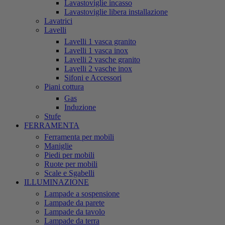
Lavastoviglie incasso
Lavastoviglie libera installazione
Lavatrici
Lavelli
Lavelli 1 vasca granito
Lavelli 1 vasca inox
Lavelli 2 vasche granito
Lavelli 2 vasche inox
Sifoni e Accessori
Piani cottura
Gas
Induzione
Stufe
FERRAMENTA
Ferramenta per mobili
Maniglie
Piedi per mobili
Ruote per mobili
Scale e Sgabelli
ILLUMINAZIONE
Lampade a sospensione
Lampade da parete
Lampade da tavolo
Lampade da terra