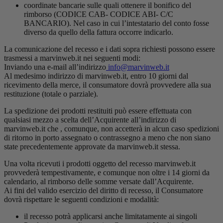
coordinate bancarie sulle quali ottenere il bonifico del
rimborso (CODICE CAB- CODICE ABI- C/C
BANCARIO). Nel caso in cui l’intestatario del conto fosse
diverso da quello della fattura occorre indicarlo.
La comunicazione del recesso e i dati sopra richiesti possono essere
trasmessi a marvinweb.it nei seguenti modi:
Inviando una e-mail all’indirizzo
info@marvinweb.it
Al medesimo indirizzo di marvinweb.it, entro 10 giorni dal
ricevimento della merce, il consumatore dovrà provvedere alla sua
restituzione (totale o parziale).
La spedizione dei prodotti restituiti può essere effettuata con
qualsiasi mezzo a scelta dell’Acquirente all’indirizzo di
marvinweb.it che , comunque, non accetterà in alcun caso spedizioni
di ritorno in porto assegnato o contrassegno a meno che non siano
state precedentemente approvate da marvinweb.it stessa.
Una volta ricevuti i prodotti oggetto del recesso marvinweb.it
provvederà tempestivamente, e comunque non oltre i 14 giorni da
calendario, al rimborso delle somme versate dall’Acquirente.
Ai fini del valido esercizio del diritto di recesso, il Consumatore
dovrà rispettare le seguenti condizioni e modalità:
il recesso potrà applicarsi anche limitatamente ai singoli