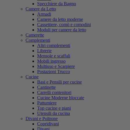
Specchiere da Bagno
Camere da Letto
Armadi
Camere da letto moderne
Cassettiere, comò e comodini
Moduli per camere da letto
Camerette
Complementi
Altri complementi
Librerie
Mensole e scaffali
Mobili ingresso
Multiuso e Scarpiere
Postazioni Trucco
Cucine
Basi e Pensili per cucine
Cantinette
Carrelli contenitori
Cucine Moderne bloccate
Pattumiere
Top cucine e piani
Utensili da cucina
Divani e Poltrone
Copridivani
Divani