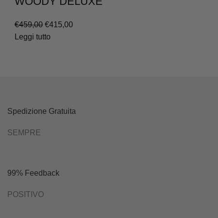
WOODY DELUXE
Il
Il
€
459,00
€
415,00
prezzo
prezzo
Leggi tutto
originale
attuale
era:
è:
€459,00.
€415,00.
Spedizione Gratuita
SEMPRE
99% Feedback
POSITIVO