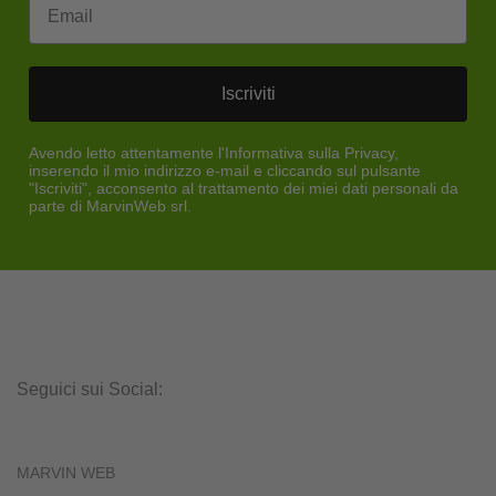
Iscriviti
Avendo letto attentamente l'Informativa sulla Privacy,
inserendo il mio indirizzo e-mail e cliccando sul pulsante
"Iscriviti", acconsento al trattamento dei miei dati personali da
parte di MarvinWeb srl.
Seguici sui Social:
MARVIN WEB