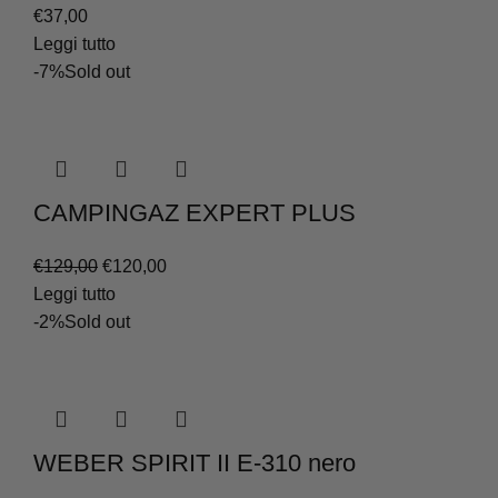
€
37,00
Leggi tutto
-7%
Sold out
CAMPINGAZ EXPERT PLUS
Il
Il
€
129,00
€
120,00
prezzo
prezzo
Leggi tutto
originale
attuale
-2%
Sold out
era:
è:
€129,00.
€120,00.
WEBER SPIRIT II E-310 nero