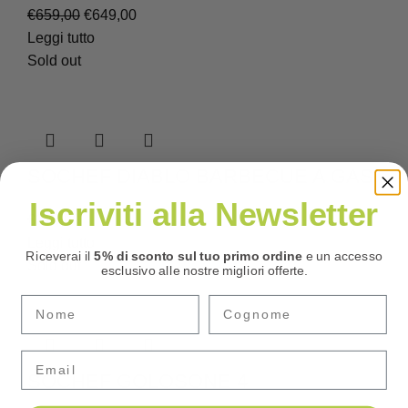
Il
Il
€
659,00
€
649,00
prezzo
prezzo
Leggi tutto
originale
attuale
Sold out
era:
è:
€659,00.
€649,00.
SOCHEF DIABLO BARBECUE A GAS
Iscriviti alla Newsletter
€
215,00
Leggi tutto
Riceverai il
5% di sconto sul tuo primo ordine
e un accesso
Sold out
esclusivo alle nostre migliori offerte.
Email
SOCHEF GOLOSONE 4