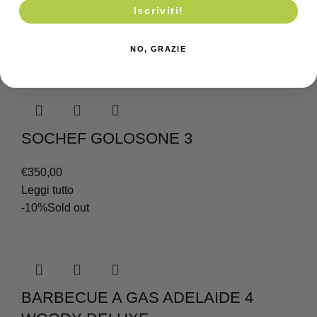
Iscriviti!
€
539,00
Leggi tutto
Sold out
NO, GRAZIE
SOCHEF GOLOSONE 3
€
350,00
Leggi tutto
-10%
Sold out
BARBECUE A GAS ADELAIDE 4