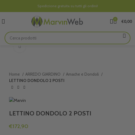
Spedizione gratuita su tutti gli ordini!
0
€
0,00
Clicca per ingrandire
Home
ARREDO GIARDINO
Amache e Dondoli
LETTINO DONDOLO 2 POSTI
LETTINO DONDOLO 2 POSTI
€
172,90