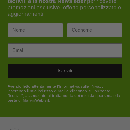
Iscriviti alla nostra Newsletter
per ricevere
promozioni esclusive, offerte personalizzate e
aggiornamenti!
Email
Iscriviti
Avendo letto attentamente l'Informativa sulla Privacy,
inserendo il mio indirizzo e-mail e cliccando sul pulsante
"Iscriviti", acconsento al trattamento dei miei dati personali da
parte di MarvinWeb srl.