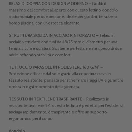
RELAX DI COPPIA CON DESIGN MODERNO
– Goditi il
massimo del comfort all’aperto con questo lettino dondolo
matrimoniale per due persone: ideale per giardini, terrazze o
bordo piscina, con un’estetica elegante.
STRUTTURA SOLIDA IN ACCIAIO RINFORZATO
– Telaio in
acciaio verniciato con tubi da 48/25 mm di diametro per una
tenuta sicura e duratura. Sostiene perfettamente il peso di due
adulti offrendo stabilità e comfort.
TETTUCCIO PARASOLE IN POLIESTERE 160 G/M²
–
Protezione efficace dal sole grazie alla copertura curva in
tessuto resistente, pensata per schermare i raggi UV e garantire
ombra in ogni momento della giornata.
TESSUTO IN TEXTILENE TRASPIRANTE
– Realizzato in
resistente textilene 2×1, questo lettino è perfetto per l’estate: si
asciuga rapidamente, è traspirante e offre un supporto
ergonomico per il corpo.
dondolo