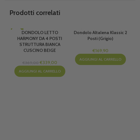
Prodotti correlati
-8%
DONDOLO LETTO
Dondolo Altalena Klassic 2
-1
HARMONY DA 4 POSTI
Posti (Grigio)
STRUTTURA BIANCA
CUSCINO BEIGE
€
169,90
AGGIUNGI AL CARRELLO
Il
Il
€
339,00
€
369,00
prezzo
prezzo
AGGIUNGI AL CARRELLO
originale
attuale
era:
è:
D
€369,00.
€339,00.
Pos