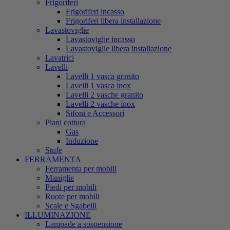
Frigoriferi
Frigoriferi incasso
Frigoriferi libera installazione
Lavastoviglie
Lavastoviglie incasso
Lavastoviglie libera installazione
Lavatrici
Lavelli
Lavelli 1 vasca granito
Lavelli 1 vasca inox
Lavelli 2 vasche granito
Lavelli 2 vasche inox
Sifoni e Accessori
Piani cottura
Gas
Induzione
Stufe
FERRAMENTA
Ferramenta per mobili
Maniglie
Piedi per mobili
Ruote per mobili
Scale e Sgabelli
ILLUMINAZIONE
Lampade a sospensione