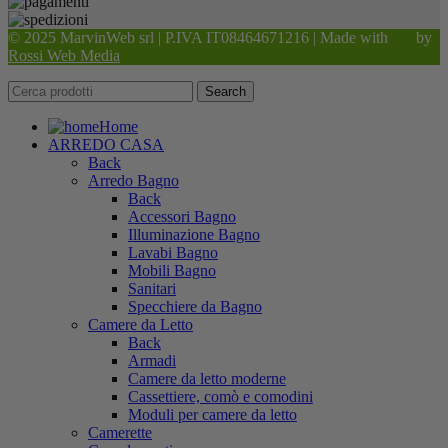
© 2025 MarvinWeb srl | P.IVA IT08464671216 | Made with
by
Rossi Web Media
Search
Home
ARREDO CASA
Back
Arredo Bagno
Back
Accessori Bagno
Illuminazione Bagno
Lavabi Bagno
Mobili Bagno
Sanitari
Specchiere da Bagno
Camere da Letto
Back
Armadi
Camere da letto moderne
Cassettiere, comò e comodini
Moduli per camere da letto
Camerette