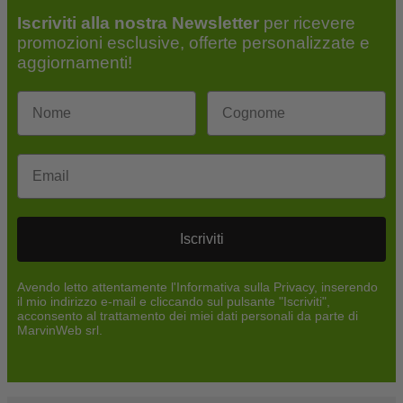
Iscriviti alla nostra Newsletter
per ricevere
promozioni esclusive, offerte personalizzate e
aggiornamenti!
Email
Iscriviti
Avendo letto attentamente l'Informativa sulla Privacy, inserendo
il mio indirizzo e-mail e cliccando sul pulsante "Iscriviti",
acconsento al trattamento dei miei dati personali da parte di
MarvinWeb srl.