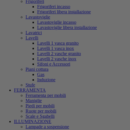
Frigoriferi
Frigoriferi incasso
Frigoriferi libera installazione
Lavastoviglie
Lavastoviglie incasso
Lavastoviglie libera installazione
Lavatrici
Lavelli
Lavelli 1 vasca granito
Lavelli 1 vasca inox
Lavelli 2 vasche granito
Lavelli 2 vasche inox
Sifoni e Accessori
Piani cottura
Gas
Induzione
Stufe
FERRAMENTA
Ferramenta per mobili
Maniglie
Piedi per mobili
Ruote per mobili
Scale e Sgabelli
ILLUMINAZIONE
Lampade a sospensione