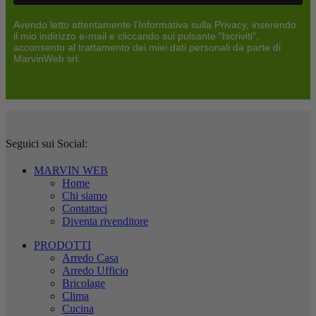
Avendo letto attentamente l'Informativa sulla Privacy, inserendo
il mio indirizzo e-mail e cliccando sul pulsante "Iscriviti",
acconsento al trattamento dei miei dati personali da parte di
MarvinWeb srl.
Seguici sui Social:
MARVIN WEB
Home
Chi siamo
Contattaci
Diventa rivenditore
PRODOTTI
Arredo Casa
Arredo Ufficio
Bricolage
Clima
Cucina