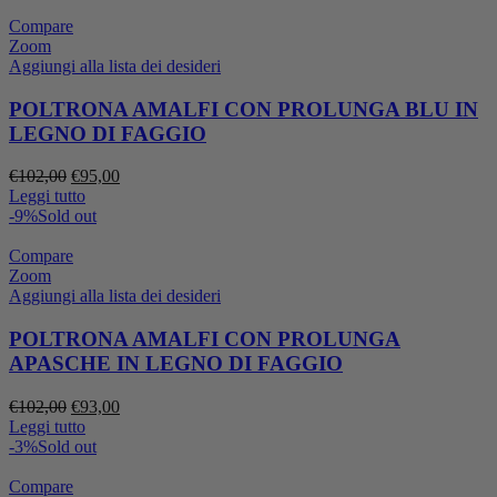
€102,00.
€95,00.
Compare
Zoom
Aggiungi alla lista dei desideri
POLTRONA AMALFI CON PROLUNGA BLU IN
LEGNO DI FAGGIO
Il
Il
€
102,00
€
95,00
prezzo
prezzo
Leggi tutto
originale
attuale
-9%
Sold out
era:
è:
€102,00.
€95,00.
Compare
Zoom
Aggiungi alla lista dei desideri
POLTRONA AMALFI CON PROLUNGA
APASCHE IN LEGNO DI FAGGIO
Il
Il
€
102,00
€
93,00
prezzo
prezzo
Leggi tutto
originale
attuale
-3%
Sold out
era:
è:
€102,00.
€93,00.
Compare