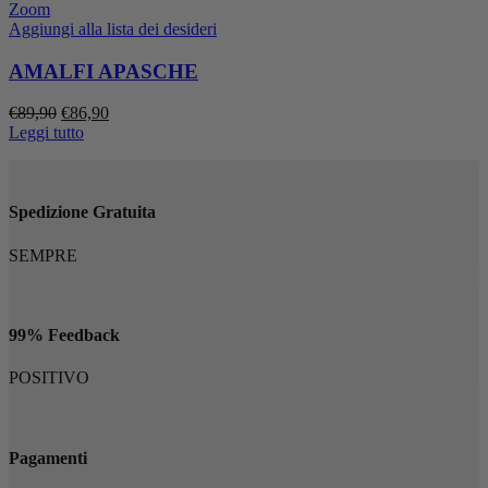
Zoom
Aggiungi alla lista dei desideri
AMALFI APASCHE
Il
Il
€
89,90
€
86,90
prezzo
prezzo
Leggi tutto
originale
attuale
era:
è:
€89,90.
€86,90.
Spedizione Gratuita
SEMPRE
99% Feedback
POSITIVO
Pagamenti