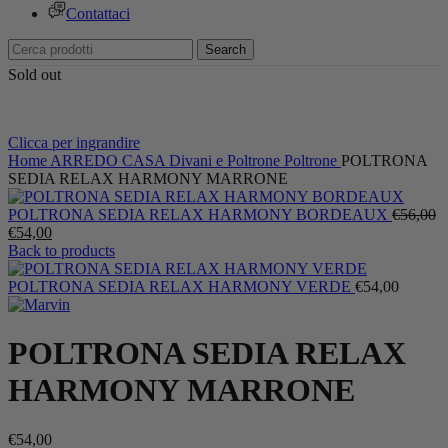
Contattaci
Search
Sold out
Clicca per ingrandire
Home
ARREDO CASA
Divani e Poltrone
Poltrone
POLTRONA
SEDIA RELAX HARMONY MARRONE
Il
POLTRONA SEDIA RELAX HARMONY BORDEAUX
€
56,00
Il
p
€
54,00
prezzo
or
Back to products
attuale
er
è:
€
POLTRONA SEDIA RELAX HARMONY VERDE
€
54,00
€54,00.
POLTRONA SEDIA RELAX
HARMONY MARRONE
€
54,00