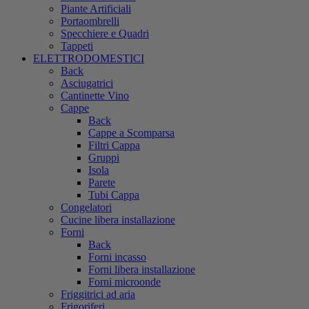
Piante Artificiali
Portaombrelli
Specchiere e Quadri
Tappeti
ELETTRODOMESTICI
Back
Asciugatrici
Cantinette Vino
Cappe
Back
Cappe a Scomparsa
Filtri Cappa
Gruppi
Isola
Parete
Tubi Cappa
Congelatori
Cucine libera installazione
Forni
Back
Forni incasso
Forni libera installazione
Forni microonde
Friggitrici ad aria
Frigoriferi