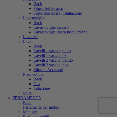
Back
Frigoriferi incasso
Frigoriferi libera installazione
Lavastoviglie
Back
Lavastoviglie incasso
Lavastoviglie libera installazione
Lavatrici
Lavelli
Back
Lavelli 1 vasca granito
Lavelli 1 vasca inox
Lavelli 2 vasche granito
Lavelli 2 vasche inox
Sifoni e Accessori
Piani cottura
Back
Gas
Induzione
Stufe
FERRAMENTA
Back
Ferramenta per mobili
Maniglie
Piedi per mobili