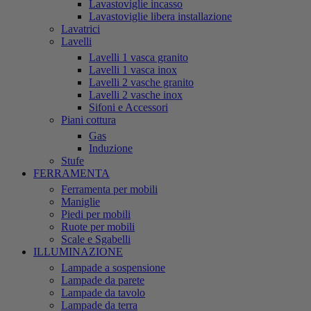
Lavastoviglie incasso
Lavastoviglie libera installazione
Lavatrici
Lavelli
Lavelli 1 vasca granito
Lavelli 1 vasca inox
Lavelli 2 vasche granito
Lavelli 2 vasche inox
Sifoni e Accessori
Piani cottura
Gas
Induzione
Stufe
FERRAMENTA
Ferramenta per mobili
Maniglie
Piedi per mobili
Ruote per mobili
Scale e Sgabelli
ILLUMINAZIONE
Lampade a sospensione
Lampade da parete
Lampade da tavolo
Lampade da terra