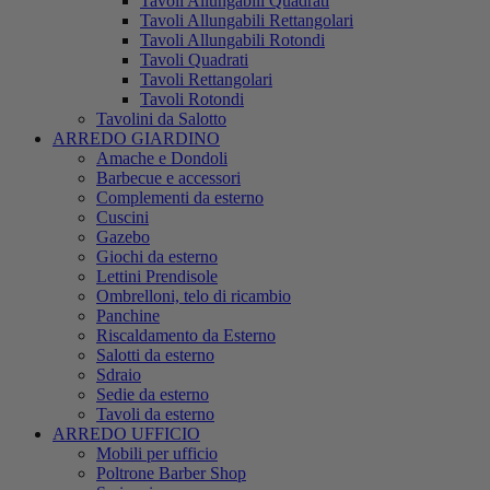
Tavoli Allungabili Quadrati
Tavoli Allungabili Rettangolari
Tavoli Allungabili Rotondi
Tavoli Quadrati
Tavoli Rettangolari
Tavoli Rotondi
Tavolini da Salotto
ARREDO GIARDINO
Amache e Dondoli
Barbecue e accessori
Complementi da esterno
Cuscini
Gazebo
Giochi da esterno
Lettini Prendisole
Ombrelloni, telo di ricambio
Panchine
Riscaldamento da Esterno
Salotti da esterno
Sdraio
Sedie da esterno
Tavoli da esterno
ARREDO UFFICIO
Mobili per ufficio
Poltrone Barber Shop