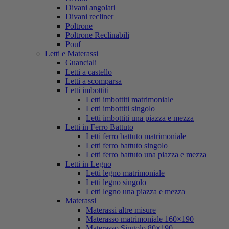
Divani angolari
Divani recliner
Poltrone
Poltrone Reclinabili
Pouf
Letti e Materassi
Guanciali
Letti a castello
Letti a scomparsa
Letti imbottiti
Letti imbottiti matrimoniale
Letti imbottiti singolo
Letti imbottiti una piazza e mezza
Letti in Ferro Battuto
Letti ferro battuto matrimoniale
Letti ferro battuto singolo
Letti ferro battuto una piazza e mezza
Letti in Legno
Letti legno matrimoniale
Letti legno singolo
Letti legno una piazza e mezza
Materassi
Materassi altre misure
Materasso matrimoniale 160×190
Materasso Singolo 80×190