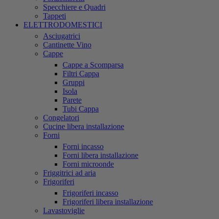
Specchiere e Quadri
Tappeti
ELETTRODOMESTICI
Asciugatrici
Cantinette Vino
Cappe
Cappe a Scomparsa
Filtri Cappa
Gruppi
Isola
Parete
Tubi Cappa
Congelatori
Cucine libera installazione
Forni
Forni incasso
Forni libera installazione
Forni microonde
Friggitrici ad aria
Frigoriferi
Frigoriferi incasso
Frigoriferi libera installazione
Lavastoviglie