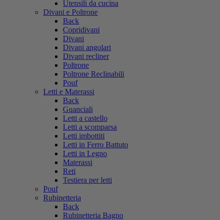
Utensili da cucina
Divani e Poltrone
Back
Copridivani
Divani
Divani angolari
Divani recliner
Poltrone
Poltrone Reclinabili
Pouf
Letti e Materassi
Back
Guanciali
Letti a castello
Letti a scomparsa
Letti imbottiti
Letti in Ferro Battuto
Letti in Legno
Materassi
Reti
Testiera per letti
Pouf
Rubinetteria
Back
Rubinetteria Bagno