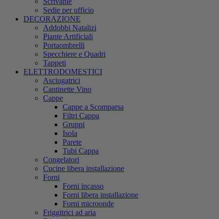
Scrivanie
Sedie per ufficio
DECORAZIONE
Addobbi Natalizi
Piante Artificiali
Portaombrelli
Specchiere e Quadri
Tappeti
ELETTRODOMESTICI
Asciugatrici
Cantinette Vino
Cappe
Cappe a Scomparsa
Filtri Cappa
Gruppi
Isola
Parete
Tubi Cappa
Congelatori
Cucine libera installazione
Forni
Forni incasso
Forni libera installazione
Forni microonde
Friggitrici ad aria