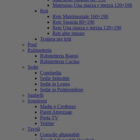
Materasso Una piazza e mezza 120×190
Reti
Rete Matrimoniale 160×190
Rete Singola 80×190
Rete Una piazza e mezza 120×190
Reti altre misure
Testiera per letti
Pouf
Rubinetteria
Rubinetteria Bagno
Rubinetteria Cucina
Sedie
Coprisedia
Sedie Imbottite
Sedie in Legno
Sedie in Polipropilene
Sgabelli
Soggiorni
Madie e Credenze
Pareti Attrezzate
Porta TV
Vetrine
Tavoli
Consolle allungabili