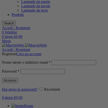
Lampade da parete
Lampade da tavolo
Lampade da terra
Prodotti
Search
Accedi / Registrati
0
Wishlist
0
items
€
0,00
Menu
Accedi / Registrati
Registrati
Crea un account
Nome utente o indirizzo email
*
Password
*
Accesso
Hai perso la password?
Ricordami
0
items
€
0,00
Home