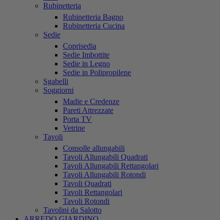
Rubinetteria
Rubinetteria Bagno
Rubinetteria Cucina
Sedie
Coprisedia
Sedie Imbottite
Sedie in Legno
Sedie in Polipropilene
Sgabelli
Soggiorni
Madie e Credenze
Pareti Attrezzate
Porta TV
Vetrine
Tavoli
Consolle allungabili
Tavoli Allungabili Quadrati
Tavoli Allungabili Rettangolari
Tavoli Allungabili Rotondi
Tavoli Quadrati
Tavoli Rettangolari
Tavoli Rotondi
Tavolini da Salotto
ARREDO GIARDINO