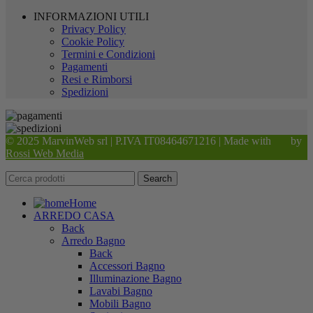
INFORMAZIONI UTILI
Privacy Policy
Cookie Policy
Termini e Condizioni
Pagamenti
Resi e Rimborsi
Spedizioni
© 2025 MarvinWeb srl | P.IVA IT08464671216 | Made with
by
Rossi Web Media
Search
Home
ARREDO CASA
Back
Arredo Bagno
Back
Accessori Bagno
Illuminazione Bagno
Lavabi Bagno
Mobili Bagno