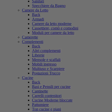
Sanitari
Specchiere da Bagno
Camere da Letto
Back
Armadi
Camere da letto moderne
Cassettiere, comò e comodini
Moduli per camere da letto
Camerette
Complementi
Back
Altri complementi
Librerie
Mensole e scaffali
Mobili ingresso
Multiuso e Scarpiere
Postazioni Trucco
Cucine
Back
Basi e Pensili per cucine
Cantinette
Carrelli contenitori
Cucine Moderne bloccate
Pattumiere
Top cucine e piani