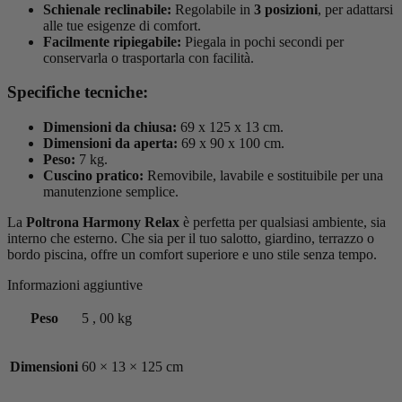
Schienale reclinabile:
Regolabile in
3 posizioni
, per adattarsi
alle tue esigenze di comfort.
Facilmente ripiegabile:
Piegala in pochi secondi per
conservarla o trasportarla con facilità.
Specifiche tecniche:
Dimensioni da chiusa:
69 x 125 x 13 cm.
Dimensioni da aperta:
69 x 90 x 100 cm.
Peso:
7 kg.
Cuscino pratico:
Removibile, lavabile e sostituibile per una
manutenzione semplice.
La
Poltrona Harmony Relax
è perfetta per qualsiasi ambiente, sia
interno che esterno. Che sia per il tuo salotto, giardino, terrazzo o
bordo piscina, offre un comfort superiore e uno stile senza tempo.
Informazioni aggiuntive
Peso
5
,
00 kg
Dimensioni
60 × 13 × 125 cm