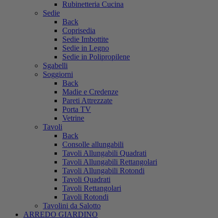
Rubinetteria Cucina
Sedie
Back
Coprisedia
Sedie Imbottite
Sedie in Legno
Sedie in Polipropilene
Sgabelli
Soggiorni
Back
Madie e Credenze
Pareti Attrezzate
Porta TV
Vetrine
Tavoli
Back
Consolle allungabili
Tavoli Allungabili Quadrati
Tavoli Allungabili Rettangolari
Tavoli Allungabili Rotondi
Tavoli Quadrati
Tavoli Rettangolari
Tavoli Rotondi
Tavolini da Salotto
ARREDO GIARDINO