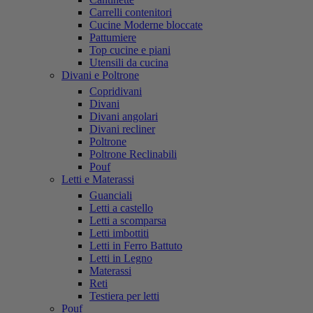
Carrelli contenitori
Cucine Moderne bloccate
Pattumiere
Top cucine e piani
Utensili da cucina
Divani e Poltrone
Copridivani
Divani
Divani angolari
Divani recliner
Poltrone
Poltrone Reclinabili
Pouf
Letti e Materassi
Guanciali
Letti a castello
Letti a scomparsa
Letti imbottiti
Letti in Ferro Battuto
Letti in Legno
Materassi
Reti
Testiera per letti
Pouf