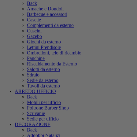
Back
Amache e Dondoli
Barbecue e accessori
Casette
Complementi da esterno
Cuscini
Gazebo
Giochi da esterno
Lettini Prendisole
Ombrelloni, telo di ricambio
Panchine
Riscaldamento da Esterno
Salotti da esterno
Sdraio
Sedie da esterno
Tavoli da esterno
ARREDO UFFICIO
Back
Mobili per ufficio
Poltrone Barber Shop
Scrivanie
Sedie per ufficio
DECORAZIONE
Back
Addobbi Natalizi