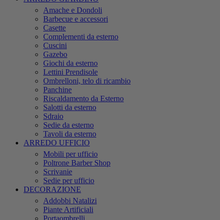
Amache e Dondoli
Barbecue e accessori
Casette
Complementi da esterno
Cuscini
Gazebo
Giochi da esterno
Lettini Prendisole
Ombrelloni, telo di ricambio
Panchine
Riscaldamento da Esterno
Salotti da esterno
Sdraio
Sedie da esterno
Tavoli da esterno
ARREDO UFFICIO
Mobili per ufficio
Poltrone Barber Shop
Scrivanie
Sedie per ufficio
DECORAZIONE
Addobbi Natalizi
Piante Artificiali
Portaombrelli