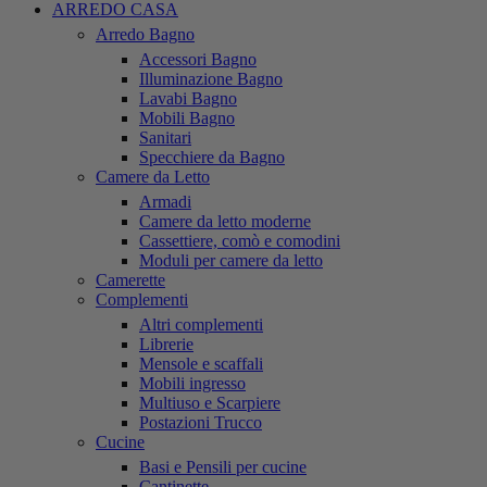
ARREDO CASA
Arredo Bagno
Accessori Bagno
Illuminazione Bagno
Lavabi Bagno
Mobili Bagno
Sanitari
Specchiere da Bagno
Camere da Letto
Armadi
Camere da letto moderne
Cassettiere, comò e comodini
Moduli per camere da letto
Camerette
Complementi
Altri complementi
Librerie
Mensole e scaffali
Mobili ingresso
Multiuso e Scarpiere
Postazioni Trucco
Cucine
Basi e Pensili per cucine
Cantinette