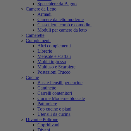
Specchiere da Bagno
Camere da Letto
Armadi
Camere da letto moderne
Cassettiere, comò e comodini
Moduli per camere da letto
Camerette
Complementi
Altri complementi
Librerie
Mensole e scaffali
Mobili ingresso
Multiuso e Scarpiere
Postazioni Trucco
Cucine
Basi e Pensili per cucine
Cantinette
Carrelli contenitori
Cucine Moderne bloccate
Pattumiere
Top cucine e piani
Utensili da cucina
Divani e Poltrone
Copridivani
Divani