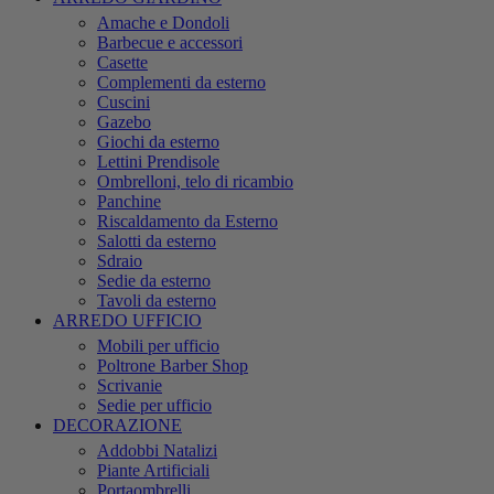
Amache e Dondoli
Barbecue e accessori
Casette
Complementi da esterno
Cuscini
Gazebo
Giochi da esterno
Lettini Prendisole
Ombrelloni, telo di ricambio
Panchine
Riscaldamento da Esterno
Salotti da esterno
Sdraio
Sedie da esterno
Tavoli da esterno
ARREDO UFFICIO
Mobili per ufficio
Poltrone Barber Shop
Scrivanie
Sedie per ufficio
DECORAZIONE
Addobbi Natalizi
Piante Artificiali
Portaombrelli