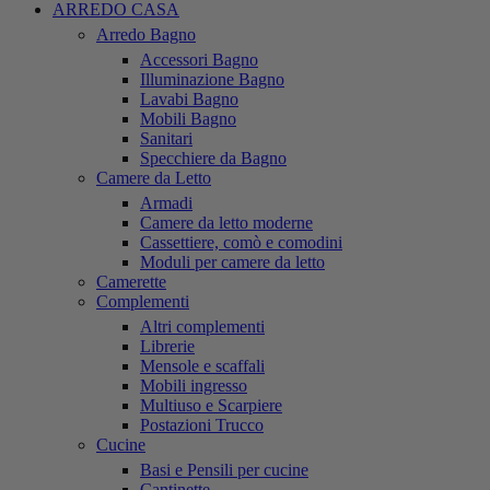
ARREDO CASA
Arredo Bagno
Accessori Bagno
Illuminazione Bagno
Lavabi Bagno
Mobili Bagno
Sanitari
Specchiere da Bagno
Camere da Letto
Armadi
Camere da letto moderne
Cassettiere, comò e comodini
Moduli per camere da letto
Camerette
Complementi
Altri complementi
Librerie
Mensole e scaffali
Mobili ingresso
Multiuso e Scarpiere
Postazioni Trucco
Cucine
Basi e Pensili per cucine
Cantinette