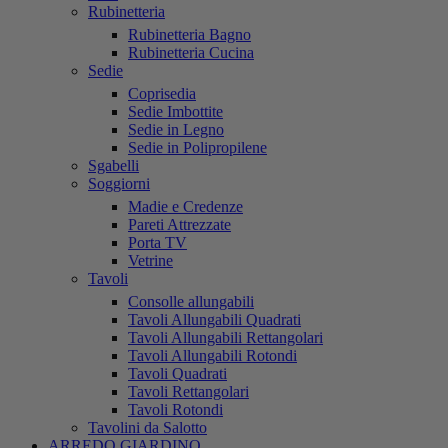
Rubinetteria
Rubinetteria Bagno
Rubinetteria Cucina
Sedie
Coprisedia
Sedie Imbottite
Sedie in Legno
Sedie in Polipropilene
Sgabelli
Soggiorni
Madie e Credenze
Pareti Attrezzate
Porta TV
Vetrine
Tavoli
Consolle allungabili
Tavoli Allungabili Quadrati
Tavoli Allungabili Rettangolari
Tavoli Allungabili Rotondi
Tavoli Quadrati
Tavoli Rettangolari
Tavoli Rotondi
Tavolini da Salotto
ARREDO GIARDINO