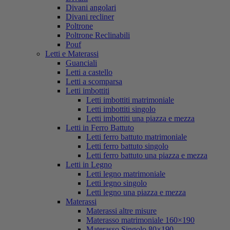
Divani angolari
Divani recliner
Poltrone
Poltrone Reclinabili
Pouf
Letti e Materassi
Guanciali
Letti a castello
Letti a scomparsa
Letti imbottiti
Letti imbottiti matrimoniale
Letti imbottiti singolo
Letti imbottiti una piazza e mezza
Letti in Ferro Battuto
Letti ferro battuto matrimoniale
Letti ferro battuto singolo
Letti ferro battuto una piazza e mezza
Letti in Legno
Letti legno matrimoniale
Letti legno singolo
Letti legno una piazza e mezza
Materassi
Materassi altre misure
Materasso matrimoniale 160×190
Materasso Singolo 80×190