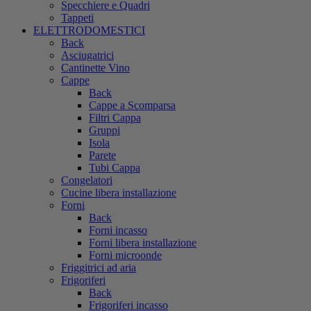
Specchiere e Quadri
Tappeti
ELETTRODOMESTICI
Back
Asciugatrici
Cantinette Vino
Cappe
Back
Cappe a Scomparsa
Filtri Cappa
Gruppi
Isola
Parete
Tubi Cappa
Congelatori
Cucine libera installazione
Forni
Back
Forni incasso
Forni libera installazione
Forni microonde
Friggitrici ad aria
Frigoriferi
Back
Frigoriferi incasso