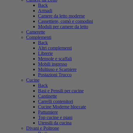
Back
Armadi
Camere da letto moderne
Cassettiere, comò e comodini
Moduli per camere da letto
Camerette
Complementi
Back
Altri complementi
Librerie
Mensole e scaffali
Mobili ingresso
Multiuso e Scarpiere
Postazioni Trucco
Cucine
Back
Basi e Pensili per cucine
Cantinette
Carrelli contenitori
Cucine Moderne bloccate
Pattumiere
Top cucine e piani
Utensili da cucina
Divani e Poltrone