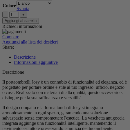
Colore
Svuota
PORTAOMBRELLI
TONDO
Aggiungi al carrello
IN
Richiedi informazioni
METALLO
JOSY
Compare
H52
Aggiungi alla lista dei desideri
quantità
Share:
Descrizione
Informazioni aggiuntive
Descrizione
Il portaombrelli Josy è un connubio di funzionalità ed eleganza, ed è
progettato per portare ordine e stile al tuo ingresso, ufficio, negozio
o casa. Realizzato con materiali di alta qualità, questo accessorio si
distingue per la sua raffinatezza e versatilità.
Il design compatto e la forma tonda di Josy si integrano
armoniosamente in ogni spazio, garantendo una soluzione
salvaspazio senza compromettere l'estetica. La vaschetta antigoccia
integrata aggiunge una funzionalità intelligente, mantenendo il
pavimento asciutto e preservando la pulizia del tuo ambiente.