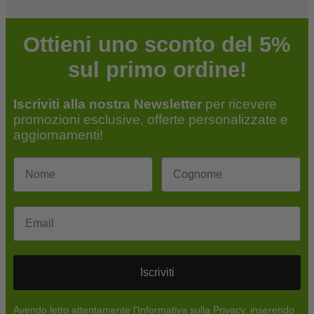
Ottieni uno sconto del 5%
sul primo ordine!
Iscriviti alla nostra Newsletter
per ricevere
promozioni esclusive, offerte personalizzate e
aggiornamenti!
Email
Iscriviti
Avendo letto attentamente l'Informativa sulla Privacy, inserendo