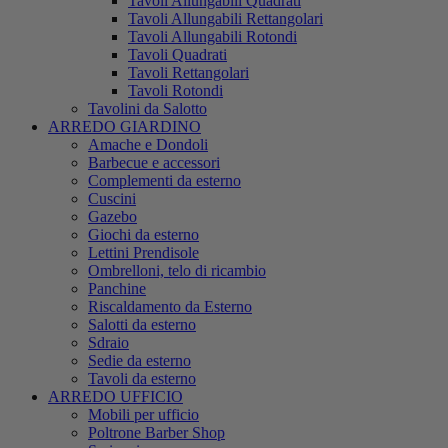
Tavoli Allungabili Quadrati
Tavoli Allungabili Rettangolari
Tavoli Allungabili Rotondi
Tavoli Quadrati
Tavoli Rettangolari
Tavoli Rotondi
Tavolini da Salotto
ARREDO GIARDINO
Amache e Dondoli
Barbecue e accessori
Complementi da esterno
Cuscini
Gazebo
Giochi da esterno
Lettini Prendisole
Ombrelloni, telo di ricambio
Panchine
Riscaldamento da Esterno
Salotti da esterno
Sdraio
Sedie da esterno
Tavoli da esterno
ARREDO UFFICIO
Mobili per ufficio
Poltrone Barber Shop