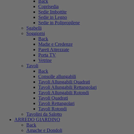
Back
Coprisedia
Sedie Imbottite
Sedie in Legno
Sedie in Polipropilene
Sgabelli
Soggiorni
Back
Madie e Credenze
Pareti Attrezzate
Porta TV
Vetrine
Tavoli
Back
Consolle allungabili
Tavoli Allungabili Quadrati
Tavoli Allungabili Rettangolari
Tavoli Allungabili Rotondi
Tavoli Quadrati
Tavoli Rettangolari
Tavoli Rotondi
Tavolini da Salotto
ARREDO GIARDINO
Back
Amache e Dondoli