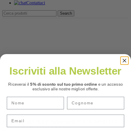
Contattaci
Search
Iscriviti alla Newsletter
Riceverai il
5% di sconto sul tuo primo ordine
e un accesso
Clicca per ingrandire
esclusivo alle nostre migliori offerte.
Email
Home
DECORAZIONE
Portaombrelli
PORTAOMBRELLI
TONDO IN METALLO JOSY H52