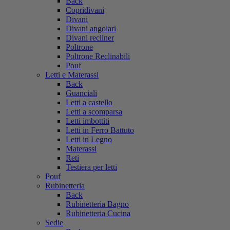
Back
Copridivani
Divani
Divani angolari
Divani recliner
Poltrone
Poltrone Reclinabili
Pouf
Letti e Materassi
Back
Guanciali
Letti a castello
Letti a scomparsa
Letti imbottiti
Letti in Ferro Battuto
Letti in Legno
Materassi
Reti
Testiera per letti
Pouf
Rubinetteria
Back
Rubinetteria Bagno
Rubinetteria Cucina
Sedie