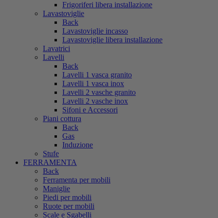
Frigoriferi libera installazione
Lavastoviglie
Back
Lavastoviglie incasso
Lavastoviglie libera installazione
Lavatrici
Lavelli
Back
Lavelli 1 vasca granito
Lavelli 1 vasca inox
Lavelli 2 vasche granito
Lavelli 2 vasche inox
Sifoni e Accessori
Piani cottura
Back
Gas
Induzione
Stufe
FERRAMENTA
Back
Ferramenta per mobili
Maniglie
Piedi per mobili
Ruote per mobili
Scale e Sgabelli