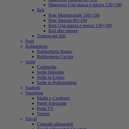
Materasso Una piazza e mezza 120×190
Reti
Rete Matrimoniale 160×190
Rete Singola 80×190
Rete Una piazza e mezza 120×190
Reti altre misure
Testiera per letti
Pouf
Rubinetteria
Rubinetteria Bagno
Rubinetteria Cucina
Sedie
Coprisedia
Sedie Imbottite
Sedie in Legno
Sedie in Polipropilene
Sgabelli
Soggiorni
Madie e Credenze
Pareti Attrezzate
Porta TV
Vetrine
Tavoli
Consolle allungabili