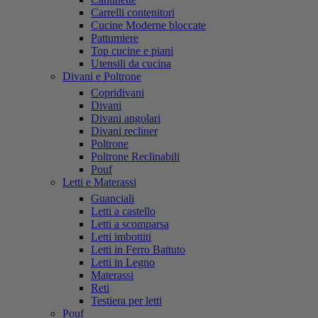
Carrelli contenitori
Cucine Moderne bloccate
Pattumiere
Top cucine e piani
Utensili da cucina
Divani e Poltrone
Copridivani
Divani
Divani angolari
Divani recliner
Poltrone
Poltrone Reclinabili
Pouf
Letti e Materassi
Guanciali
Letti a castello
Letti a scomparsa
Letti imbottiti
Letti in Ferro Battuto
Letti in Legno
Materassi
Reti
Testiera per letti
Pouf