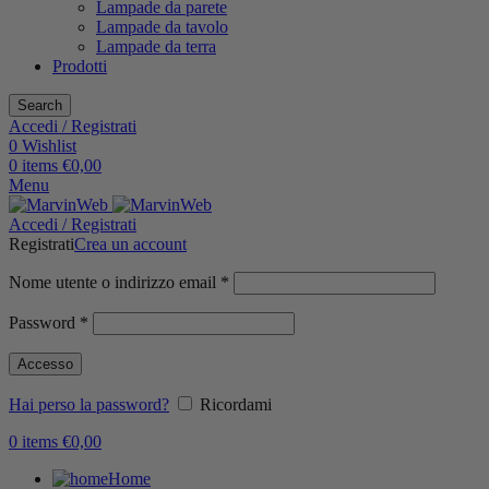
Lampade da parete
Lampade da tavolo
Lampade da terra
Prodotti
Search
Accedi / Registrati
0
Wishlist
0
items
€
0,00
Menu
Accedi / Registrati
Registrati
Crea un account
Nome utente o indirizzo email
*
Password
*
Accesso
Hai perso la password?
Ricordami
0
items
€
0,00
Home