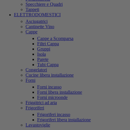
Specchiere e Quadri
Tappeti
ELETTRODOMESTICI
Asciugatrici
Cantinette Vino
Cappe
Cappe a Scomparsa
Filtri Cappa
Gruppi
Isola
Parete
Tubi Cappa
Congelatori
Cucine libera installazione
Forni
Forni incasso
Forni libera installazione
Forni microonde
Friggitrici ad aria
Frigoriferi
Frigoriferi incasso
Frigoriferi libera installazione
Lavastoviglie