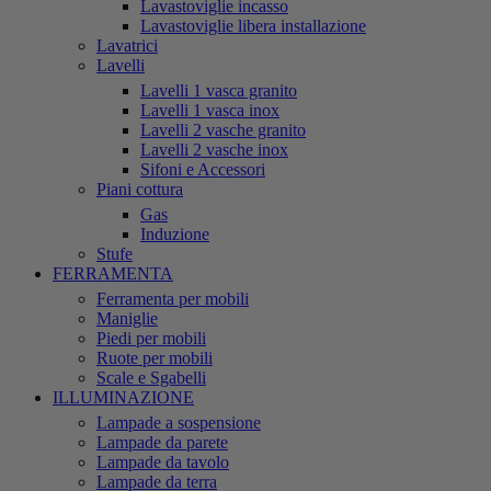
Lavastoviglie incasso
Lavastoviglie libera installazione
Lavatrici
Lavelli
Lavelli 1 vasca granito
Lavelli 1 vasca inox
Lavelli 2 vasche granito
Lavelli 2 vasche inox
Sifoni e Accessori
Piani cottura
Gas
Induzione
Stufe
FERRAMENTA
Ferramenta per mobili
Maniglie
Piedi per mobili
Ruote per mobili
Scale e Sgabelli
ILLUMINAZIONE
Lampade a sospensione
Lampade da parete
Lampade da tavolo
Lampade da terra