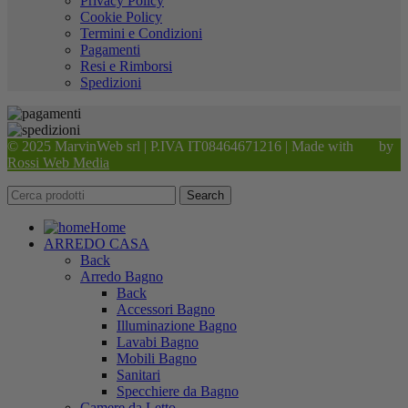
Privacy Policy
Cookie Policy
Termini e Condizioni
Pagamenti
Resi e Rimborsi
Spedizioni
© 2025 MarvinWeb srl | P.IVA IT08464671216 | Made with
by
Rossi Web Media
Search
Home
ARREDO CASA
Back
Arredo Bagno
Back
Accessori Bagno
Illuminazione Bagno
Lavabi Bagno
Mobili Bagno
Sanitari
Specchiere da Bagno
Camere da Letto