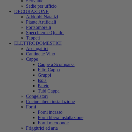
Scrivanie
Sedie per ufficio
DECORAZIONE
Addobbi Natalizi
Piante Artificiali
Portaombrelli
Specchiere e Quadri
Tappeti
ELETTRODOMESTICI
Asciugatrici
Cantinette Vino
Cappe
Cappe a Scomparsa
Filtri Cappa
Gruppi
Isola
Parete
Tubi Cappa
Congelatori
Cucine libera installazione
Forni
Forni incasso
Forni libera installazione
Forni microonde
Friggitrici ad aria