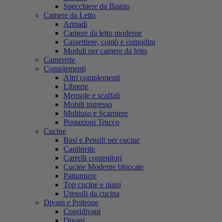
Specchiere da Bagno
Camere da Letto
Armadi
Camere da letto moderne
Cassettiere, comò e comodini
Moduli per camere da letto
Camerette
Complementi
Altri complementi
Librerie
Mensole e scaffali
Mobili ingresso
Multiuso e Scarpiere
Postazioni Trucco
Cucine
Basi e Pensili per cucine
Cantinette
Carrelli contenitori
Cucine Moderne bloccate
Pattumiere
Top cucine e piani
Utensili da cucina
Divani e Poltrone
Copridivani
Divani