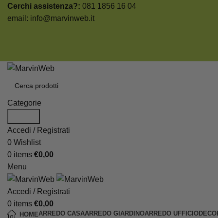
Cerchi assistenza?:
081 1856 16 04
email:
info@marvinweb.it
Categorie
Search
Accedi / Registrati
0
Wishlist
0
items
€
0,00
Menu
Accedi / Registrati
0
items
€
0,00
ARREDO CASA
ARREDO GIARDINO
ARREDO UFFICIO
DECO
HOME