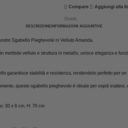
Compare
Aggiungi alla li
Share:
DESCRIZIONE
INFORMAZIONI AGGIUNTIVE
l nostro Sgabello Pieghevole in Velluto Amanda.
 morbido velluto e struttura in metallo, unisce eleganza e funz
llo garantisce stabilità e resistenza, rendendolo perfetto per u
mento, questo sgabello pieghevole è ideale per ospiti inattesi, 
o: 30 x 6 cm. H: 70 cm