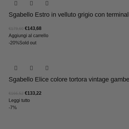
Sgabello Estro in velluto grigio con terminal
Il
Il
€
143,68
€
179,60
prezzo
prezzo
Aggiungi al carrello
originale
attuale
-20%
Sold out
era:
è:
€179,60.
€143,68.
Sgabello Elice colore tortora vintage gambe
Il
Il
€
133,22
€
166,52
prezzo
prezzo
Leggi tutto
originale
attuale
-7%
era:
è:
€166,52.
€133,22.