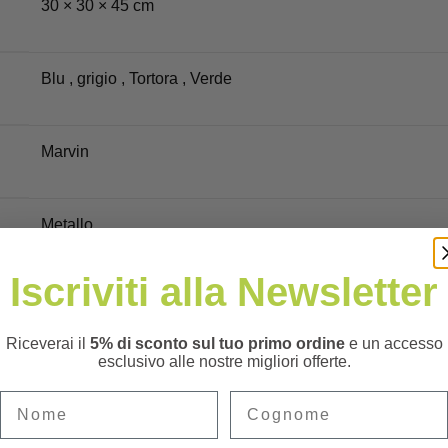
30 × 30 × 45 cm
Blu
,
grigio
,
Tortora
,
Verde
Marvin
Metallo
Iscriviti alla Newsletter
Riceverai il
5% di sconto sul tuo primo ordine
e un accesso
esclusivo alle nostre migliori offerte.