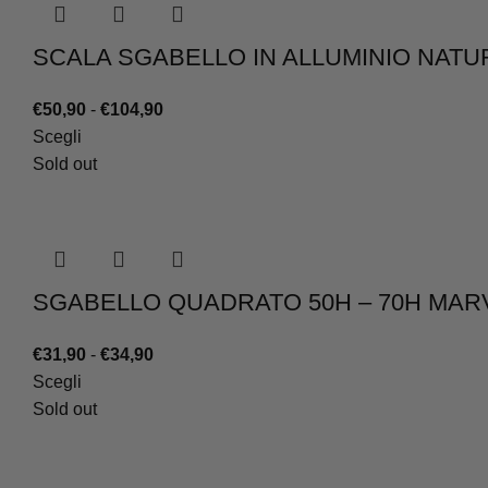
SCALA SGABELLO IN ALLUMINIO NATU
Fascia
€
50,90
-
€
104,90
di
Scegli
prezzo:
Sold out
da
€50,90
a
€104,90
SGABELLO QUADRATO 50H – 70H MAR
Fascia
€
31,90
-
€
34,90
di
Scegli
prezzo:
Sold out
da
€31,90