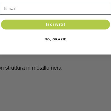
Email
igio
Iscriviti!
NO, GRAZIE
n struttura in metallo nera