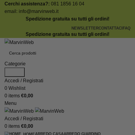
Cerchi assistenza?:
081 1856 16 04
email:
info@marvinweb.it
Spedizione gratuita su tutti gli ordini!
NEWSLETTER
CONTATTACI
FAQ
Spedizione gratuita su tutti gli ordini!
Categorie
Search
Accedi / Registrati
0
Wishlist
0
items
€
0,00
Menu
Accedi / Registrati
0
items
€
0,00
ARREDO CASA
ARREDO GIARDINO
HOME