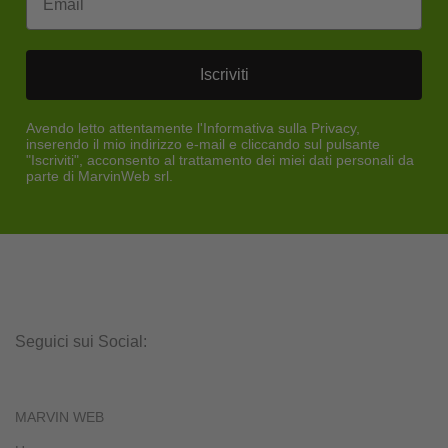
Iscriviti
Avendo letto attentamente l'Informativa sulla Privacy,
inserendo il mio indirizzo e-mail e cliccando sul pulsante
"Iscriviti", acconsento al trattamento dei miei dati personali da
parte di MarvinWeb srl.
Seguici sui Social:
MARVIN WEB