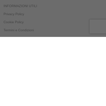
INFORMAZIONI UTILI
Privacy Policy
Cookie Policy
Termini e Condizioni
Pagamenti
Resi e Rimborsi
Spedizioni