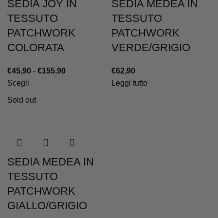
SEDIA JOY IN
SEDIA MEDEA IN
TESSUTO
TESSUTO
PATCHWORK
PATCHWORK
COLORATA
VERDE/GRIGIO
Fascia
€
45,90
-
€
155,90
€
62,90
di
Scegli
Leggi tutto
prezzo:
Sold out
da
€45,90
a
€155,90
SEDIA MEDEA IN
TESSUTO
PATCHWORK
GIALLO/GRIGIO