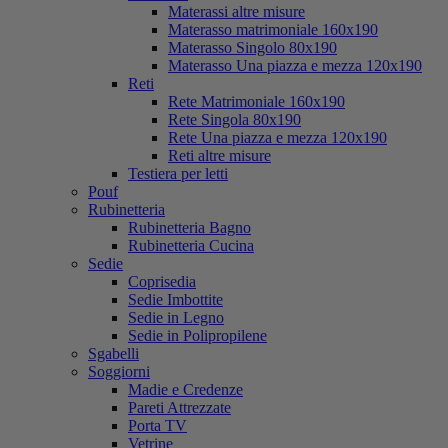
Materassi altre misure
Materasso matrimoniale 160x190
Materasso Singolo 80x190
Materasso Una piazza e mezza 120x190
Reti
Rete Matrimoniale 160x190
Rete Singola 80x190
Rete Una piazza e mezza 120x190
Reti altre misure
Testiera per letti
Pouf
Rubinetteria
Rubinetteria Bagno
Rubinetteria Cucina
Sedie
Coprisedia
Sedie Imbottite
Sedie in Legno
Sedie in Polipropilene
Sgabelli
Soggiorni
Madie e Credenze
Pareti Attrezzate
Porta TV
Vetrine