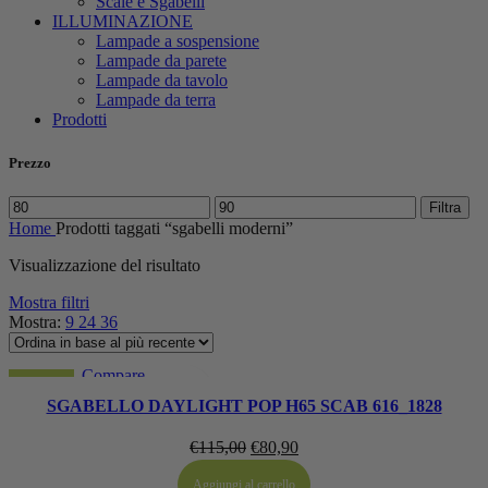
Scale e Sgabelli
ILLUMINAZIONE
Lampade a sospensione
Lampade da parete
Lampade da tavolo
Lampade da terra
Prodotti
Prezzo
Prezzo
Prezzo
Filtra
Min
Max
Home
Prodotti taggati “sgabelli moderni”
Visualizzazione del risultato
Mostra filtri
Mostra:
9
24
36
Compare
-30%
Zoom
SGABELLO DAYLIGHT POP H65 SCAB 616_1828
Aggiungi alla lista dei desideri
Il
Il
€
115,00
€
80,90
prezzo
prezzo
Aggiungi al carrello