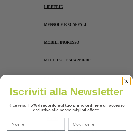
LIBRERIE
MENSOLE E SCAFFALI
MOBILI INGRESSO
MULTIUSO E SCARPIERE
POSTAZIONI TRUCCO
Iscriviti alla Newsletter
CUCINE
Riceverai il
5% di sconto sul tuo primo ordine
e un accesso
esclusivo alle nostre migliori offerte.
BACK
BASI E PENSILI PER CUCINE