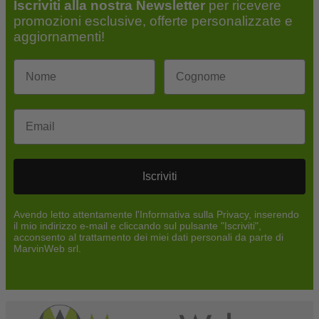
Iscriviti alla nostra Newsletter
per ricevere
promozioni esclusive, offerte personalizzate e
aggiornamenti!
Email
Iscriviti
Avendo letto attentamente l'Informativa sulla Privacy, inserendo
il mio indirizzo e-mail e cliccando sul pulsante "Iscriviti",
acconsento al trattamento dei miei dati personali da parte di
MarvinWeb srl.