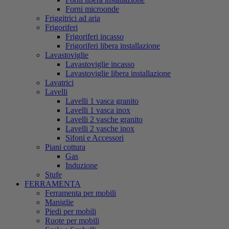
Forni microonde
Friggitrici ad aria
Frigoriferi
Frigoriferi incasso
Frigoriferi libera installazione
Lavastoviglie
Lavastoviglie incasso
Lavastoviglie libera installazione
Lavatrici
Lavelli
Lavelli 1 vasca granito
Lavelli 1 vasca inox
Lavelli 2 vasche granito
Lavelli 2 vasche inox
Sifoni e Accessori
Piani cottura
Gas
Induzione
Stufe
FERRAMENTA
Ferramenta per mobili
Maniglie
Piedi per mobili
Ruote per mobili