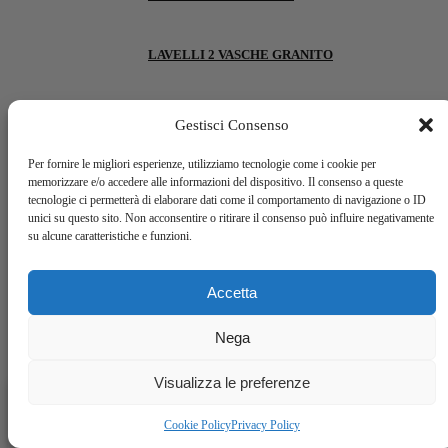
LAVELLI 2 VASCHE GRANITO
LAVELLI 2 VASCHE INOX
Gestisci Consenso
Per fornire le migliori esperienze, utilizziamo tecnologie come i cookie per
SIFONI E ACCESSORI
memorizzare e/o accedere alle informazioni del dispositivo. Il consenso a queste
tecnologie ci permetterà di elaborare dati come il comportamento di navigazione o ID
unici su questo sito. Non acconsentire o ritirare il consenso può influire negativamente
PIANI COTTURA
su alcune caratteristiche e funzioni.
BACK
Accetta
GAS
Nega
INDUZIONE
Visualizza le preferenze
0
STUFE
Cookie Policy
Privacy Policy
Shop
Filters
Wishlist
Carrello
Il mio account