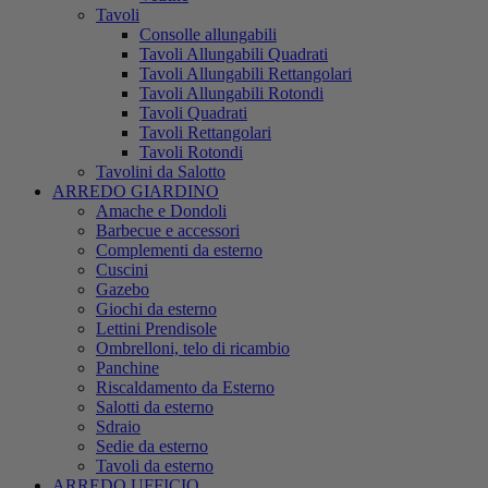
Tavoli
Consolle allungabili
Tavoli Allungabili Quadrati
Tavoli Allungabili Rettangolari
Tavoli Allungabili Rotondi
Tavoli Quadrati
Tavoli Rettangolari
Tavoli Rotondi
Tavolini da Salotto
ARREDO GIARDINO
Amache e Dondoli
Barbecue e accessori
Complementi da esterno
Cuscini
Gazebo
Giochi da esterno
Lettini Prendisole
Ombrelloni, telo di ricambio
Panchine
Riscaldamento da Esterno
Salotti da esterno
Sdraio
Sedie da esterno
Tavoli da esterno
ARREDO UFFICIO