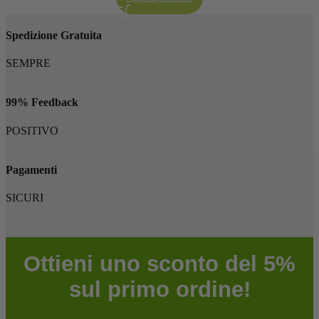
originale
attuale
era:
è:
€115,00.
€80,90.
Spedizione Gratuita
SEMPRE
99% Feedback
POSITIVO
Pagamenti
SICURI
Ottieni uno sconto del 5%
sul primo ordine!