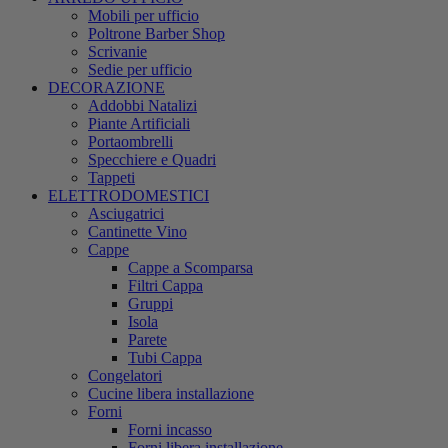
Mobili per ufficio
Poltrone Barber Shop
Scrivanie
Sedie per ufficio
DECORAZIONE
Addobbi Natalizi
Piante Artificiali
Portaombrelli
Specchiere e Quadri
Tappeti
ELETTRODOMESTICI
Asciugatrici
Cantinette Vino
Cappe
Cappe a Scomparsa
Filtri Cappa
Gruppi
Isola
Parete
Tubi Cappa
Congelatori
Cucine libera installazione
Forni
Forni incasso
Forni libera installazione