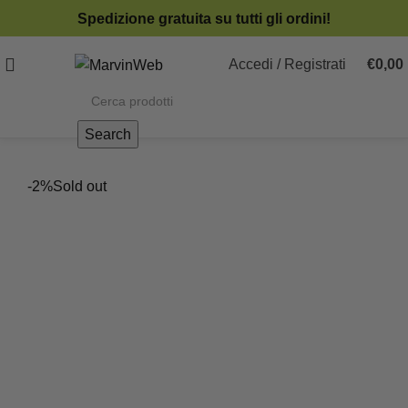
Spedizione gratuita su tutti gli ordini!
Accedi / Registrati
€
0,00
Search
-2%
Sold out