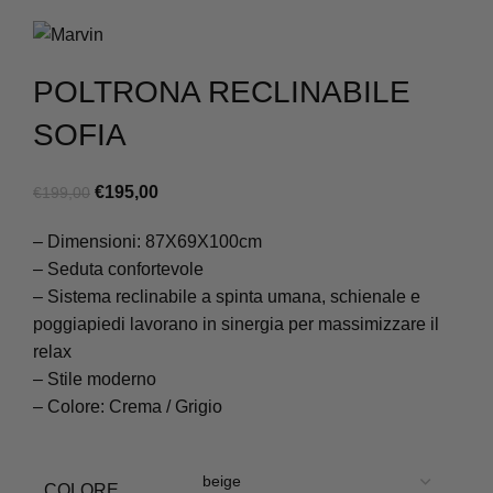
POLTRONA RECLINABILE
SOFIA
Il
Il
€
195,00
€
199,00
prezzo
prezzo
– Dimensioni: 87X69X100cm
originale
attuale
– Seduta confortevole
era:
è:
– Sistema reclinabile a spinta umana, schienale e
€199,00.
€195,00.
poggiapiedi lavorano in sinergia per massimizzare il
relax
– Stile moderno
– Colore: Crema / Grigio
COLORE