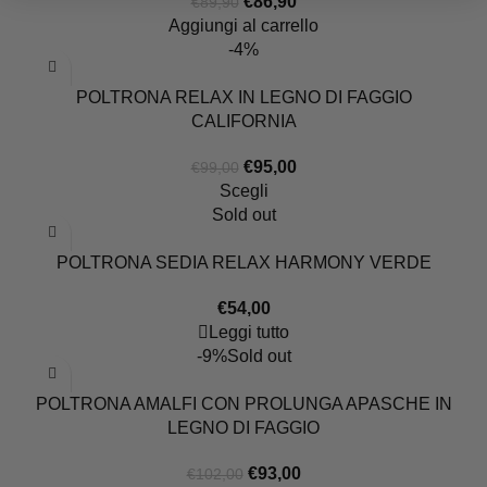
Il
Il
€
86,90
€
89,90
prezzo
prezzo
Aggiungi al carrello
originale
attuale
-4%
era:
è:
€89,90.
€86,90.
POLTRONA RELAX IN LEGNO DI FAGGIO
CALIFORNIA
Il
Il
€
95,00
€
99,00
prezzo
prezzo
Scegli
originale
attuale
Sold out
era:
è:
€99,00.
€95,00.
POLTRONA SEDIA RELAX HARMONY VERDE
€
54,00
Leggi tutto
-9%
Sold out
POLTRONA AMALFI CON PROLUNGA APASCHE IN
LEGNO DI FAGGIO
Il
Il
€
93,00
€
102,00